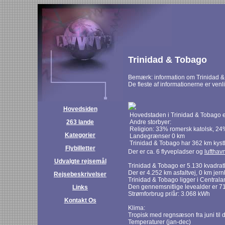
Trinidad & Tobago
Bemærk: information om Trinidad &
De fleste af informationerne er venl
Hovedsiden
Hovedstaden i Trinidad & Tobago e
263 lande
Andre storbyer:
Religion: 33% romersk katolsk, 24
Kategorier
Landegrænser 0 km
Trinidad & Tobago har 362 km kystl
Flybilletter
Der er ca. 6 flyvepladser og
lufthav
Udvalgte rejsemål
Trinidad & Tobago er 5.130 kvadrat
Der er 4.252 km asfaltvej, 0 km jer
Rejsebeskrivelser
Trinidad & Tobago ligger i Centrala
Den gennemsnitlige levealder er 71 
Links
Strømforbrug pr/år: 3.068 kWh
Kontakt Os
Klima:
Tropisk med regnsæson fra juni til
Temperaturer (jan-dec)