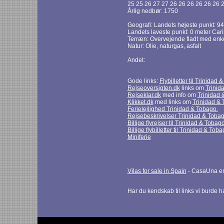
25 25 26 27 27 26 26 26 26 26 26 
Årlig nedbør: 1750
Geografi: Landets højeste punkt: 94
Landets laveste punkt: 0 meter Car
Terræn: Overvejende fladt med enke
Natur: Olie, naturgas, asfalt
Andet:
Gode links:
Flybilletter til Trinidad
Rejseoversigten.dk
links om
Trinid
Rejseklar.dk
med info om
Trinidad 
Klikket.dk
med links om
Trinidad &
Ferielejlighed Trinidad & Tobago.
Rejsebeskrivelser Trinidad & Tobag
Billige flyrejser til Trinidad & Tobag
Billige flybilletter til Trinidad & Tob
Miniferie
Vilas for sale in Spain
- CasaUna er 
Har du kendskab til links vi burde 