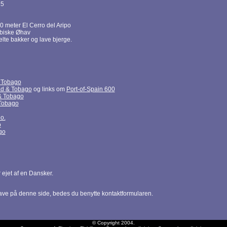
25
0 meter El Cerro del Aripo
ibiske Øhav
lte bakker og lave bjerge.
 & Tobago
ad & Tobago
og links om
Port-of-Spain 600
& Tobago
 Tobago
o.
o
ago
ejet af en Dansker.
have på denne side, bedes du benytte kontaktformularen.
© Copyright 2004.