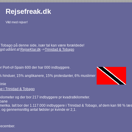
Rejsefreak.dk
Vild med rejser!
 Tobago på denne side, især tal kan være forældede!
igst udlånt af
RejseKlar.dk
->
Trinidad & Tobago
r Port-of-Spain 600 der har 000 indbyggere.
% hinduer, 15% anglikanere, 15% protestanter, 6% muslimer
inie
ne i Trinidad & Tobago
kilometer og der bor 217 indbyggere pr kvadratkilometer.
nbane
merika. Ialt bor der 1.117.000 indbyggere i Trinidad & Tobago, af dem kan 98 % læs
og gennemsnitlig antal fødsler pr kvinde er 2,1.
 december.