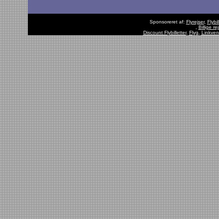
Sponsoreret af:
Flyrejser
,
Flybil
,
Billige rej
Discount Flybilletter
,
Flyg
,
Linkven