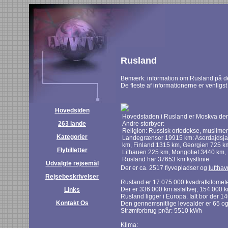
Rusland
Bemærk: information om Rusland på de
De fleste af informationerne er venligst
Hovedsiden
Hovedstaden i Rusland er Moskva der 
263 lande
Andre storbyer:
Religion: Russisk ortodokse, muslimer
Kategorier
Landegrænser 19915 km: Aserdajdsjan
km, Finland 1315 km, Georgien 725 k
Flybilletter
Lithauen 225 km, Mongoliet 3440 km,
Rusland har 37653 km kystlinie
Udvalgte rejsemål
Der er ca. 2517 flyvepladser og
luftha
Rejsebeskrivelser
Rusland er 17.075.000 kvadratkilometer
Der er 336 000 km asfaltvej, 154 000 
Links
Rusland ligger i Europa. Ialt bor der 
Kontakt Os
Den gennemsnitlige levealder er 65 og 
Strømforbrug pr/år: 5510 kWh
Klima: