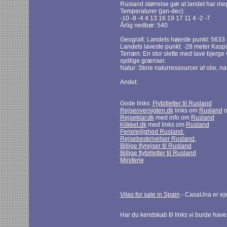
Rusland størrelse gør at landet har mege
Temperaturer (jan-dec)
-10 -8 -4 4 13 16 19 17 11 4 -2 -7
Årlig nedbør: 540
Geografi: Landets højeste punkt: 5633
Landets laveste punkt: -28 meter Kasp
Terræn: En stor slette med lave bjerge 
sydlige grænser.
Natur: Store naturressourcer af olie, na
Andet:
Gode links:
Flybilletter til Rusland
Rejseoversigten.dk
links om
Rusland
o
Rejseklar.dk
med info om
Rusland
Klikket.dk
med links om
Rusland
Ferielejlighed Rusland.
Rejsebeskrivelser Rusland.
Billige flyrejser til Rusland
Billige flybilletter til Rusland
Miniferie
Vilas for sale in Spain
- CasaUna er eje
Har du kendskab til links vi burde hav