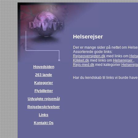
Helserejser
Der er mange sider på nettet om Helse
Assorterede gode links:
Rejseoversigten.dk
med links om
Hels
Klikket.dk
med links om
Helserejser
,
Rejs-med.dk
med kategorier
Helserejs
Hovedsiden
263 lande
Har du kendskab til links vi burde hav
Kategorier
Flybilletter
Udvalgte rejsemål
Rejsebeskrivelser
Links
Kontakt Os