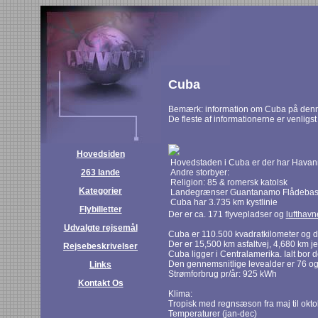
Cuba
Bemærk: information om Cuba på denne
De fleste af informationerne er venligst
Hovedsiden
Hovedstaden i Cuba er der har Havan
263 lande
Andre storbyer:
Religion: 85 & romersk katolsk
Kategorier
Landegrænser Guantanamo Flådebas
Cuba har 3.735 km kystlinie
Flybilletter
Der er ca. 171 flyvepladser og
lufthavn
Udvalgte rejsemål
Cuba er 110.500 kvadratkilometer og d
Der er 15,500 km asfaltvej, 4,680 km j
Rejsebeskrivelser
Cuba ligger i Centralamerika. Ialt bor
Den gennemsnitlige levealder er 76 og 
Links
Strømforbrug pr/år: 925 kWh
Kontakt Os
Klima:
Tropisk med regnsæson fra maj til oktobe
Temperaturer (jan-dec)