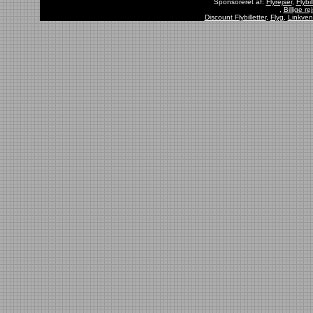
Sponsoreret af:
Flyrejser
,
Flybil
,
Billige rej
Discount Flybilletter
,
Flyg
,
Linkven