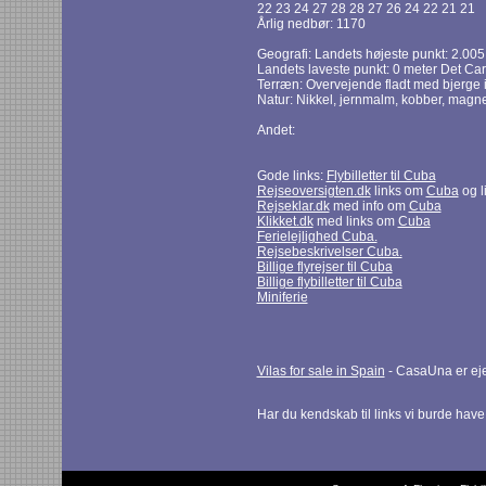
22 23 24 27 28 28 27 26 24 22 21 21
Årlig nedbør: 1170
Geografi: Landets højeste punkt: 2.005
Landets laveste punkt: 0 meter Det Ca
Terræn: Overvejende fladt med bjerge i
Natur: Nikkel, jernmalm, kobber, magne
Andet:
Gode links:
Flybilletter til Cuba
Rejseoversigten.dk
links om
Cuba
og l
Rejseklar.dk
med info om
Cuba
Klikket.dk
med links om
Cuba
Ferielejlighed Cuba.
Rejsebeskrivelser Cuba.
Billige flyrejser til Cuba
Billige flybilletter til Cuba
Miniferie
Vilas for sale in Spain
- CasaUna er eje
Har du kendskab til links vi burde hav