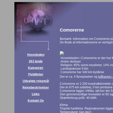
Comorerne
Bemærk: information om Comorerne på 
De fleste af informationerne er venligst
Hovedsiden
Hovedstaden i Comorerne er der har 
263 lande
Andre storbyer:
Religion: 85% sunni-muslimer, 14% ro
Kategorier
Landegrænser 0 km
Comorerne har 340 km kystlinie
Flybilletter
Der er ca. 4 flyvepladser og
lufthavne 
Udvalgte rejsemål
Comorerne er 2.200 kvadratkilometer o
Der er 675 km asfaltvej, 0 km jernbane
Rejsebeskrivelser
Comorerne ligger i Afrika. Ialt bor de
Links
Den gennemsnitlige levealder er 60 og 
Strømforbrug pr/år: 40 kWh
Kontakt Os
Klima:
Tropisk havklima. Regnsæsonen ligger 
Temperaturer (jan-dec)