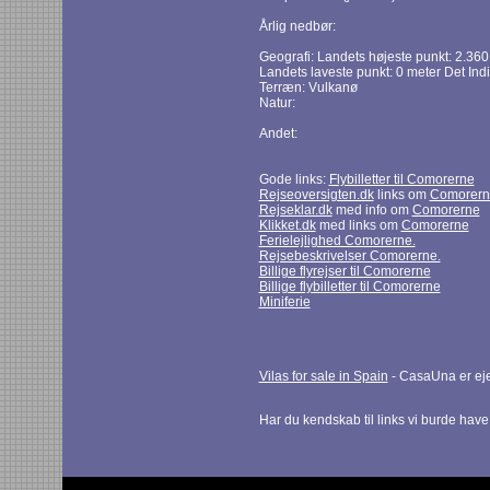
Årlig nedbør:
Geografi: Landets højeste punkt: 2.36
Landets laveste punkt: 0 meter Det In
Terræn: Vulkanø
Natur:
Andet:
Gode links:
Flybilletter til Comorerne
Rejseoversigten.dk
links om
Comorern
Rejseklar.dk
med info om
Comorerne
Klikket.dk
med links om
Comorerne
Ferielejlighed Comorerne.
Rejsebeskrivelser Comorerne.
Billige flyrejser til Comorerne
Billige flybilletter til Comorerne
Miniferie
Vilas for sale in Spain
- CasaUna er eje
Har du kendskab til links vi burde hav