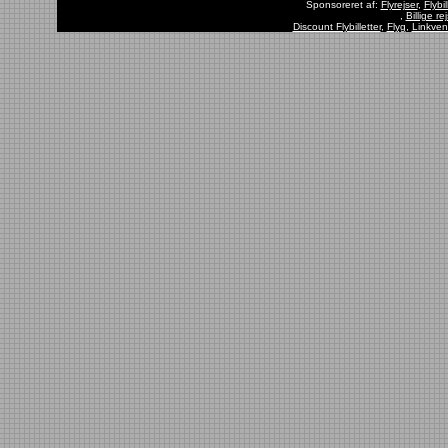
Sponsoreret af:
Flyrejser
,
Flybil
,
Billige rej
Discount Flybilletter
,
Flyg
,
Linkven